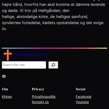
højre hånd, hvorfra han skal komme at dømme levende
og døde. Vi tror på Helligånden, den
hellige, almindelige kirke, de helliges samfund,
syndernes forladelse, kødets opstandelse og det evige
liv.
PINSEKIRKEN TEJN
S
e
Facebook
a
r
c
Om
Privacy
Social
h
Kirken
Privatlivspolitik
Facebook
Kontakt os
Youtube