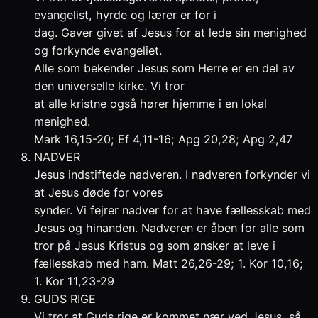
evangelist, hyrde og lærer er for i
dag. Gaver givet af Jesus for at lede sin menighed
og forkynde evangeliet.
Alle som bekender Jesus som Herre er en del av
den universelle kirke. Vi tror
at alle kristne også hører hjemme i en lokal
menighed.
Mark 16,15-20; Ef 4,11-16; Apg 20,28; Apg 2,47
NADVER
Jesus indstiftede nadveren. I nadveren forkynder vi
at Jesus døde for vores
synder. Vi fejrer nadver for at have fællesskab med
Jesus og hinanden. Nadveren er åben for alle som
tror på Jesus Kristus og som ønsker at leve i
fællesskab med ham. Matt 26,26-29; 1. Kor 10,16;
1. Kor 11,23-29
GUDS RIGE
Vi tror at Guds rige er kommet nær ved Jesus, så