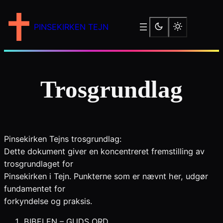
Skip
to
PINSEKIRKEN TEJN
content
Trosgrundlag
Pinsekirken Tejns trosgrundlag:
Dette dokument giver en koncentreret fremstilling av
trosgrundlaget for
Pinsekirken i Tejn. Punkterne som er nævnt her, udgør
fundamentet for
forkyndelse og praksis.
BIBELEN – GUDS ORD.