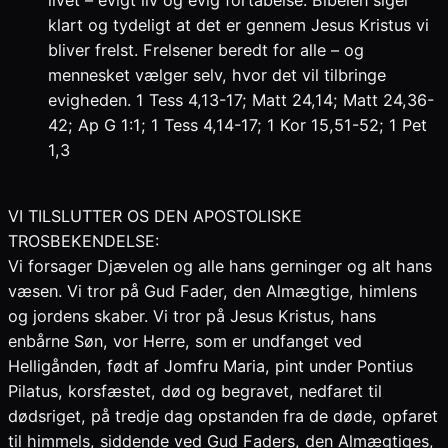
livet – evigt liv og evig fortabelse. Bibelen siger
klart og tydeligt at det er gennem Jesus Kristus vi
bliver frelst. Frelsener beredt for alle – og
mennesket vælger selv, hvor det vil tilbringe
evigheden. 1 Tess 4,13-17; Matt 24,14; Matt 24,36-
42; Ap G 1:1; 1 Tess 4,14-17; 1 Kor 15,51-52; 1 Pet
1,3
VI TILSLUTTER OS DEN APOSTOLISKE
TROSBEKENDELSE:
Vi forsager Djævelen og alle hans gerninger og alt hans
væsen. Vi tror på Gud Fader, den Almægtige, himlens
og jordens skaber. Vi tror på Jesus Kristus, hans
enbårne Søn, vor Herre, som er undfanget ved
Helligånden, født af Jomfru Maria, pint under Pontius
Pilatus, korsfæstet, død og begravet, nedfaret til
dødsriget, på tredje dag opstanden fra de døde, opfaret
til himmels, siddende ved Gud Faders, den Almægtiges,