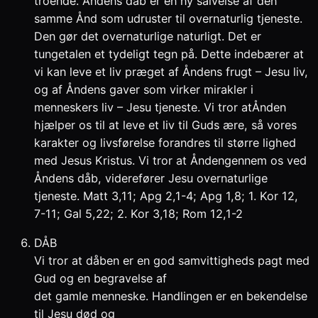
troende. Åndens dåb er en ny salvelse af den
samme Ånd som udruster til overnaturlig tjeneste.
Den gør det overnaturlige naturligt. Det er
tungetalen et tydeligt tegn på. Dette indebærer at
vi kan leve et liv præget af Åndens frugt – Jesu liv,
og af Åndens gaver som virker mirakler i
menneskers liv – Jesu tjeneste. Vi tror atÅnden
hjælper os til at leve et liv til Guds ære, så vores
karakter og livsførelse forandres til større lighed
med Jesus Kristus. Vi tror at Åndengennem os ved
Åndens dåb, viderefører Jesu overnaturlige
tjeneste. Matt 3,11; Apg 2,1-4; Apg 1,8; 1. Kor 12,
7-11; Gal 5,22; 2. Kor 3,18; Rom 12,1-2
DÅB
Vi tror at dåben er en god samvittigheds pagt med
Gud og en begravelse af
det gamle menneske. Handlingen er en bekendelse
til Jesu død og